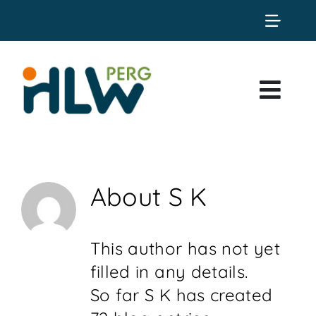
Skip
Toggle
to
Naviga
Office365
content
Klassenbuch
Togg
Druckerkonto
Navi
HOME
Termine
About
S K
Sokrates
BILDUNGSANGEBOT
Speiseplan
ÜBER UNS
This author has not yet
filled in any details.
SERVICE
So far S K has created