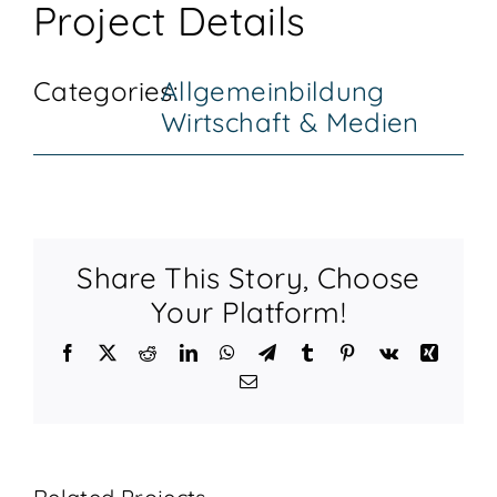
Project Details
KONTAKT
Categories:
Allgemeinbildung
Wirtschaft & Medien
Share This Story, Choose
Your Platform!
Facebook
X
Reddit
LinkedIn
WhatsApp
Telegram
Tumblr
Pinterest
Vk
Xing
Email