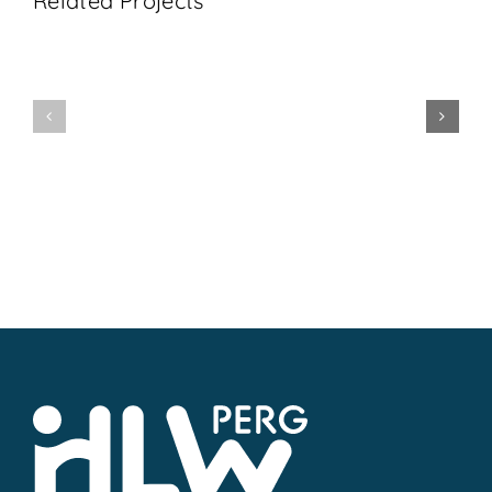
Related Projects
Mag.
Judith
Karin
Greifeneder
Nöbauer